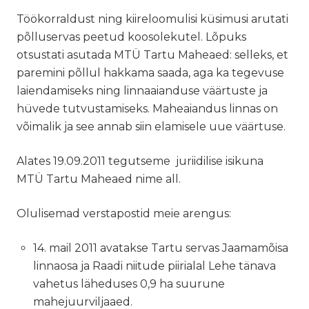
Töökorraldust ning kiireloomulisi küsimusi arutati
põlluservas peetud koosolekutel. Lõpuks
otsustati asutada MTÜ Tartu Maheaed: selleks, et
paremini põllul hakkama saada, aga ka tegevuse
laiendamiseks ning linnaaianduse väärtuste ja
hüvede tutvustamiseks. Maheaiandus linnas on
võimalik ja see annab siin elamisele uue väärtuse.
Alates 19.09.2011 tegutseme juriidilise isikuna
MTÜ Tartu Maheaed nime all.
Olulisemad verstapostid meie arengus:
14. mail 2011 avatakse Tartu servas Jaamamõisa
linnaosa ja Raadi niitude piirialal Lehe tänava
vahetus läheduses 0,9 ha suurune
mahejuurviljaaed.