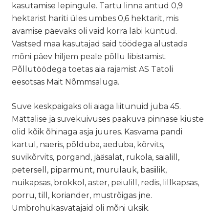
kasutamise lepingule. Tartu linna antud 0,9
hektarist hariti üles umbes 0,6 hektarit, mis
avamise päevaks oli vaid korra läbi küntud.
Vastsed maa kasutajad said töödega alustada
mõni päev hiljem peale põllu libistamist.
Põllutöödega toetas aia rajamist AS Tatoli
eesotsas Mait Nõmmsaluga.
Suve keskpaigaks oli aiaga liitunuid juba 45.
Mättalise ja suvekuivuses paakuva pinnase kiuste
olid kõik õhinaga asja juures. Kasvama pandi
kartul, naeris, põlduba, aeduba, kõrvits,
suvikõrvits, porgand, jääsalat, rukola, saialill,
petersell, piparmünt, murulauk, basiilik,
nuikapsas, brokkol, aster, peiulill, redis, lillkapsas,
porru, till, koriander, mustrõigas jne.
Umbrohukasvatajaid oli mõni üksik.