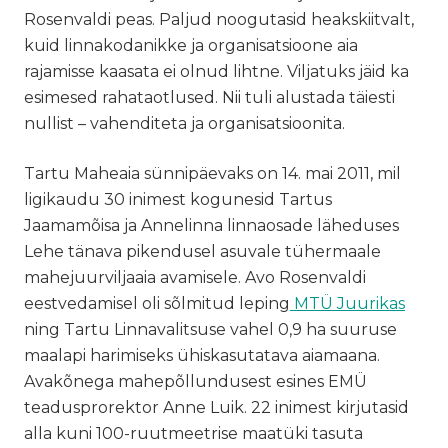
Rosenvaldi peas. Paljud noogutasid heakskiitvalt,
kuid linnakodanikke ja organisatsioone aia
rajamisse kaasata ei olnud lihtne. Viljatuks jäid ka
esimesed rahataotlused. Nii tuli alustada täiesti
nullist – vahenditeta ja organisatsioonita.
Tartu Maheaia sünnipäevaks on 14. mai 2011, mil
ligikaudu 30 inimest kogunesid Tartus
Jaamamõisa ja Annelinna linnaosade läheduses
Lehe tänava pikendusel asuvale tühermaale
mahejuurviljaaia avamisele. Avo Rosenvaldi
eestvedamisel oli sõlmitud leping
MTÜ Juurikas
ning Tartu Linnavalitsuse vahel 0,9 ha suuruse
maalapi harimiseks ühiskasutatava aiamaana.
Avakõnega mahepõllundusest esines EMÜ
teadusprorektor Anne Luik. 22 inimest kirjutasid
alla kuni 100-ruutmeetrise maatüki tasuta