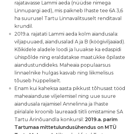
rajatavasse Lammi aeda (nüüdse nimega
Linnupargi aed), mis paikneb Ihaste tee 6A 3,6
ha suurusel Tartu Linnavalitsuselt renditaval
krundil.
2019.a. rajatati Lammi aeda kolm aiandusala:
viljapuuaed, aiandusalad A ja B (köögiviljaaiad).
Kõikidele aladele loodi ja luuakse ka edaspidi
ühispõlde ning eraldatakse maatükke õpilaste
aiandustundideks. Maheaia populaarsus
linnaelnike hulgas kasvab ning liikmelisus
tõuseb hüppeliselt.
Enam kui kaheksa aasta pikkust tõhusast tööd
maheaianduse viljelemisel ning uue suure
aiandusala rajamisel Annelinna ja Ihaste
piirialale kroonib laureaadi tiitli omistamine SA
Tartu Ärinõuandla konkursil:
2019.a. parim
Tartumaa mittetulundusühendus on MTÜ