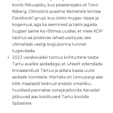
koolis lõikuspidu, kus peaesinejaks oli Toivo
Niiberg. Oktoobris avasime liikmetele kinnise
Facebook’i grupi, kus oleks mugav nippe ja
kogemusi, aga ka seemneid ja taimi jagada.
Sügisel saime ka rõõmsa uudise, et meie KOP
taotlus sai positiivse rahastusotsuse, see
võimaldab veelgi kogukonna tunnet
tugevdada.
2023 varakevadel toimus kohtumine teiste
Tartu avalike aedadega, et ühiselt edendada
linnaaiandust Tartus ja aidata kaasa uute
aedade loomisele. Märtsiks on Linnupargi aias
kõik maalapid leidnud endale omaniku,
huvilised pannakse ootejärjekorda. Kevadel
jätkuvad aias koolitused Tartu koolide
õpilastele.