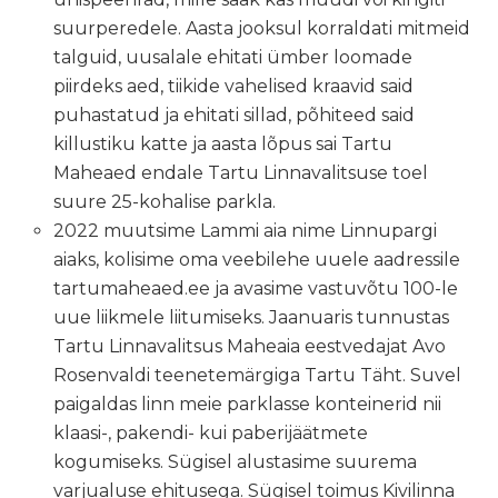
suurperedele. Aasta jooksul korraldati mitmeid
talguid, uusalale ehitati ümber loomade
piirdeks aed, tiikide vahelised kraavid said
puhastatud ja ehitati sillad, põhiteed said
killustiku katte ja aasta lõpus sai Tartu
Maheaed endale Tartu Linnavalitsuse toel
suure 25-kohalise parkla.
2022 muutsime Lammi aia nime Linnupargi
aiaks, kolisime oma veebilehe uuele aadressile
tartumaheaed.ee ja avasime vastuvõtu 100-le
uue liikmele liitumiseks. Jaanuaris tunnustas
Tartu Linnavalitsus Maheaia eestvedajat Avo
Rosenvaldi teenetemärgiga Tartu Täht. Suvel
paigaldas linn meie parklasse konteinerid nii
klaasi-, pakendi- kui paberijäätmete
kogumiseks. Sügisel alustasime suurema
varjualuse ehitusega. Sügisel toimus Kivilinna