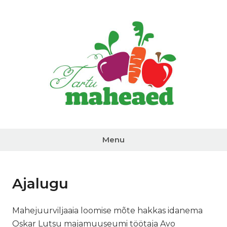
Skip
to
content
Tartu
Maheaed
Menu
Ajalugu
Mahejuurviljaaia loomise mõte hakkas idanema
Oskar Lutsu majamuuseumi töötaja Avo