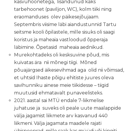
kasvuhoonetega, lisandunud kaks
tarbehoonet (paviljon, WC), kolm tiiki ning
eraomanduses olev päikesejõujaam.
Septembris viisime läbi aiandustunnid Tartu
seitsme kooli õpilastele, mille sisuks oli saagi
koristus ja maheaia vastloodud õpperaja
läbimine. Õpetasid maheaia aednikud.
Murekohtadeks oli kesksuvine põud, mis
kuivatas ära nii mõnegi tiigi. Mõned
põuajärgsed äikesevihmad aga olid nii võimsad,
et uhtsid Ihaste põigu ehitiste juures oleva
savihunniku ainese meie tiikidesse – tiigid
muutusid ehmatavalt punaveelisteks.
2021. aastal sai MTÜ endale 7-liikmelise
juhatuse ja suveks oli peale uute maalappide
välja jagamist liikmete arv kasvanud 440
liikmeni. Välja jagamata maadele rajati
ühispeenrad, mille saak kas müüdi või kingiti