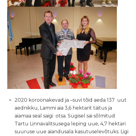
2020 koroonakevad ja –suvi tõid aeda 137 uut
aednikku, Lammi aia 3,6 hektarit täitus ja
aiamaa seal saigi otsa. Sügisel sai sõlmitud
Tartu Linnavalitsusega leping uue, 4,7 hektari
suuruse uue aiandusala kasutuselevõtuks. Ligi