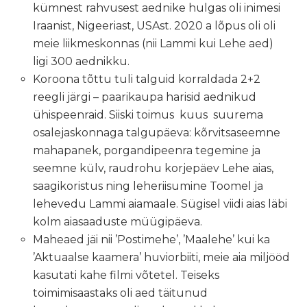
kümnest rahvusest aednike hulgas oli inimesi
Iraanist, Nigeeriast, USAst. 2020 a lõpus oli oli
meie liikmeskonnas (nii Lammi kui Lehe aed)
ligi 300 aednikku.
Koroona tõttu tuli talguid korraldada 2+2
reegli järgi – paarikaupa harisid aednikud
ühispeenraid. Siiski toimus kuus suurema
osalejaskonnaga talgupäeva: kõrvitsaseemne
mahapanek, porgandipeenra tegemine ja
seemne külv, raudrohu korjepäev Lehe aias,
saagikoristus ning leheriisumine Toomel ja
lehevedu Lammi aiamaale. Sügisel viidi aias läbi
kolm aiasaaduste müügipäeva.
Maheaed jäi nii ’Postimehe’, ’Maalehe’ kui ka
’Aktuaalse kaamera’ huviorbiiti, meie aia miljööd
kasutati kahe filmi võtetel. Teiseks
toimimisaastaks oli aed täitunud