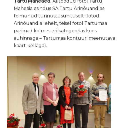
Tartu Maheaed.
Alltoodud fotol Tartu
Maheaia esindus SA Tartu Ärinõuandlas
toimunud tunnustusühituselt (fotod
Ärinõuandla lehelt, teisel fotol Tartumaa
parimad kolmes eri kategoorias koos
auhinnaga – Tartumaa kontuuri meenutava
kaart-kellaga).