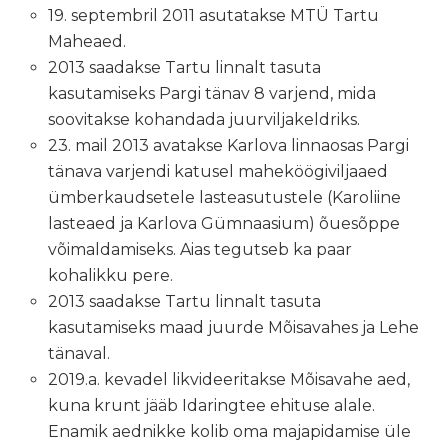
19. septembril 2011 asutatakse MTÜ Tartu
Maheaed.
2013 saadakse Tartu linnalt tasuta
kasutamiseks Pargi tänav 8 varjend, mida
soovitakse kohandada juurviljakeldriks.
23. mail 2013 avatakse Karlova linnaosas Pargi
tänava varjendi katusel maheköögiviljaaed
ümberkaudsetele lasteasutustele (Karoliine
lasteaed ja Karlova Gümnaasium) õuesõppe
võimaldamiseks. Aias tegutseb ka paar
kohalikku pere.
2013 saadakse Tartu linnalt tasuta
kasutamiseks maad juurde Mõisavahes ja Lehe
tänaval.
2019.a. kevadel likvideeritakse Mõisavahe aed,
kuna krunt jääb Idaringtee ehituse alale.
Enamik aednikke kolib oma majapidamise üle