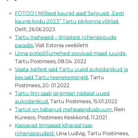
FOTOD | Millised kaunid aiad! Selgusid „Eesti
kaunis kodu 2023“ Tartu piirkonna võitjad
,
Delfi, 26.06.2023
Tartu maheaed – linlastest rohenäppude
paradiis
, Visit Estonia veebileht
Linna potipõllumehed soovivad maad juurde
,
Tartu Postimees, 08.04. 2022
Vaata, kellest said Tartu uued aukodanikud ja
kes said Tartu teenetemärgid
, Tartu
Postimees, 20. 01.2022
Tartu linn saab järgmisel nädalal uued
aukodanikud
, Tartu Postimees, 15.01.2022
Tartut on tabanud maheaiandusbuum
, Rein
Kuresoo, Postimees Keskkond, 11
.
2021
Kasvavad linnaaiad kihavad taas
rohenäppudest
, Liina Ludvig, Tartu Postimees,