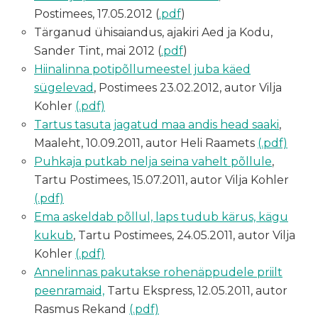
Postimees, 17.05.2012 (
.pdf
)
Tärganud ühisaiandus, ajakiri Aed ja Kodu,
Sander Tint, mai 2012 (
.pdf
)
Hiinalinna potipõllumeestel juba käed
sügelevad
, Postimees 23.02.2012, autor Vilja
Kohler
(.pdf)
Tartus tasuta jagatud maa andis head saaki
,
Maaleht, 10.09.2011, autor Heli Raamets
(.pdf)
Puhkaja putkab nelja seina vahelt põllule
,
Tartu Postimees, 15.07.2011, autor Vilja Kohler
(.pdf)
Ema askeldab põllul, laps tudub kärus, kägu
kukub
, Tartu Postimees, 24.05.2011, autor Vilja
Kohler
(.pdf)
Annelinnas pakutakse rohenäppudele priilt
peenramaid,
Tartu Ekspress, 12.05.2011, autor
Rasmus Rekand
(.pdf)