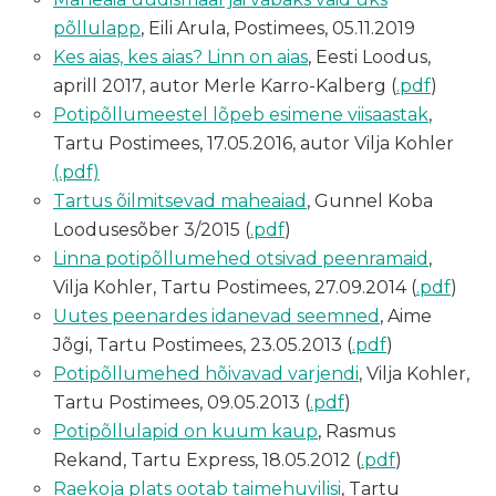
põllulapp
, Eili Arula, Postimees, 05.11.2019
Kes aias, kes aias? Linn on aias
, Eesti Loodus,
aprill 2017, autor Merle Karro-Kalberg (
.pdf
)
Potipõllumeestel lõpeb esimene viisaastak
,
Tartu Postimees, 17.05.2016, autor Vilja Kohler
(.pdf)
Tartus õilmitsevad maheaiad
, Gunnel Koba
Loodusesõber 3/2015 (
.pdf
)
Linna potipõllumehed otsivad peenramaid
,
Vilja Kohler, Tartu Postimees, 27.09.2014 (
.pdf
)
Uutes peenardes idanevad seemned
, Aime
Jõgi, Tartu Postimees, 23.05.2013 (
.pdf
)
Potipõllumehed hõivavad varjendi
, Vilja Kohler,
Tartu Postimees, 09.05.2013 (
.pdf
)
Potipõllulapid on kuum kaup
, Rasmus
Rekand, Tartu Express, 18.05.2012 (
.pdf
)
Raekoja plats ootab taimehuvilisi
, Tartu