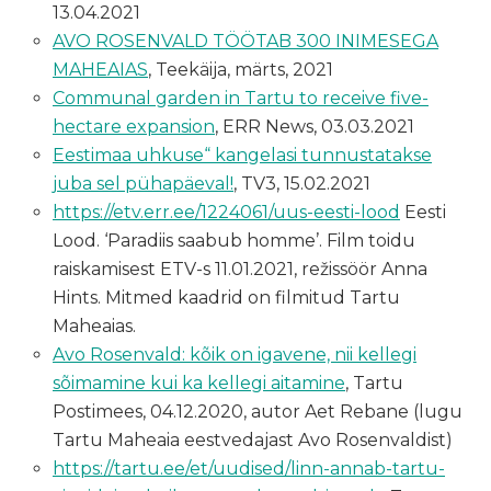
13.04.2021
AVO ROSENVALD TÖÖTAB 300 INIMESEGA
MAHEAIAS
, Teekäija, märts, 2021
Communal garden in Tartu to receive five-
hectare expansion
, ERR News, 03.03.2021
Eestimaa uhkuse“ kangelasi tunnustatakse
juba sel pühapäeval!
, TV3, 15.02.2021
https://etv.
err.ee/1224061/uus-eesti-lood
Eesti
Lood. ‘Paradiis saabub homme’. Film toidu
raiskamisest ETV-s 11.01.2021, režissöör Anna
Hints. Mitmed kaadrid on filmitud Tartu
Maheaias.
Avo Rosenvald: kõik on igavene, nii kellegi
sõimamine kui ka kellegi aitamine
, Tartu
Postimees, 04.12.2020, autor Aet Rebane (lugu
Tartu Maheaia eestvedajast Avo Rosenvaldist)
https://tartu.ee/et/uudised/linn-annab-tartu-