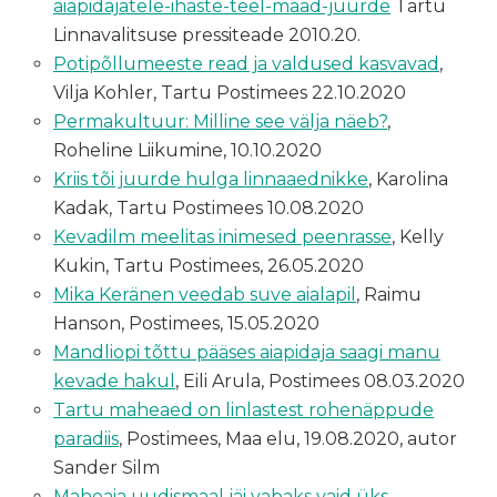
aiapidajatele-ihaste-teel-maad-juurde
Tartu
Linnavalitsuse pressiteade 2010.20.
Potipõllumeeste read ja valdused kasvavad
,
Vilja Kohler, Tartu Postimees 22.10.2020
Permakultuur: Milline see välja näeb?
,
Roheline Liikumine, 10.10.2020
Kriis tõi juurde hulga linnaaednikke
, Karolina
Kadak, Tartu Postimees 10.08.2020
Kevadilm meelitas inimesed peenrasse
, Kelly
Kukin, Tartu Postimees, 26.05.2020
Mika Keränen veedab suve aialapil
, Raimu
Hanson, Postimees, 15.05.2020
Mandliopi tõttu pääses aiapidaja saagi manu
kevade hakul
, Eili Arula, Postimees 08.03.2020
Tartu maheaed on linlastest rohenäppude
paradiis
, Postimees, Maa elu, 19.08.2020, autor
Sander Silm
Maheaia uudismaal jäi vabaks vaid üks