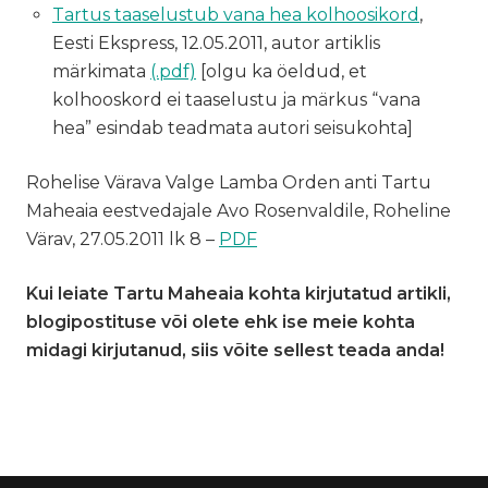
Tartus taaselustub vana hea kolhoosikord
,
Eesti Ekspress, 12.05.2011, autor artiklis
märkimata
(.pdf)
[olgu ka öeldud, et
kolhooskord ei taaselustu ja märkus “vana
hea” esindab teadmata autori seisukohta]
Rohelise Värava Valge Lamba Orden anti Tartu
Maheaia eestvedajale Avo Rosenvaldile, Roheline
Värav, 27.05.2011 lk 8 –
PDF
Kui leiate Tartu Maheaia kohta kirjutatud artikli,
blogipostituse või olete ehk ise meie kohta
midagi kirjutanud, siis võite sellest teada anda!