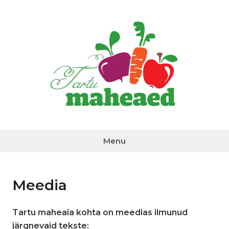
Skip
to
content
Tartu
Maheaed
Menu
Meedia
Tartu maheaia kohta on meedias ilmunud
järgnevaid tekste: